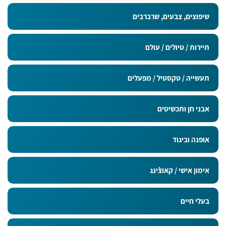
מדבקות בגודל 9x5 ס"מ
שיפוצים, צבעים, שרברבים
תיירות / טיולים / עולם
תעשייה / טקסטיל / מפעלים
אבני חן ותכשיטים
אופנה וביגוד
אימון אישי / קאוצ`ינג
בעלי חיים