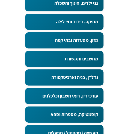
גני ילדים, חינוך והשכלה
מוזיקה, בידור וחיי לילה
מזון, מסעדות ובתי קפה
מחשבים ותקשורת
נדל"ן, בניה וארכיטקטורה
עורכי דין, רואי חשבון וכלכלנים
קוסמטיקה, מספרות וספא
תעשייה / טקסטיל / מפעלים