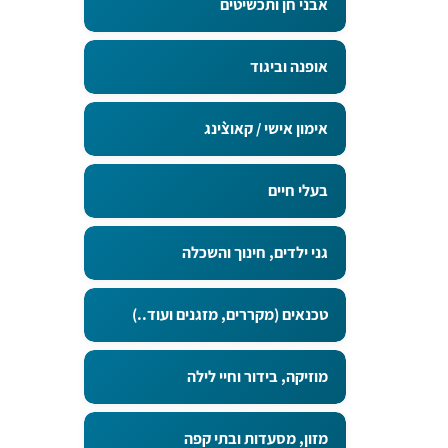
אבני חן ותכשיטים
אופנה וביגוד
אימון אישי / קאוצ`ינג
בעלי חיים
גני ילדים, חינוך והשכלה
טכנאים (מקררים, מזגנים ועוד..)
מוזיקה, בידור וחיי לילה
מזון, מסעדות ובתי קפה