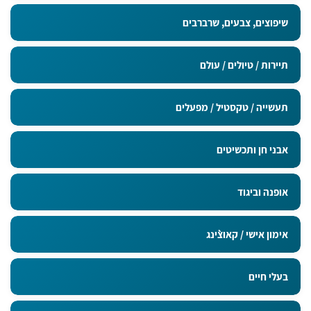
מדבקות בגודל 9x5 ס"מ
שיפוצים, צבעים, שרברבים
תיירות / טיולים / עולם
תעשייה / טקסטיל / מפעלים
אבני חן ותכשיטים
אופנה וביגוד
אימון אישי / קאוצ`ינג
בעלי חיים