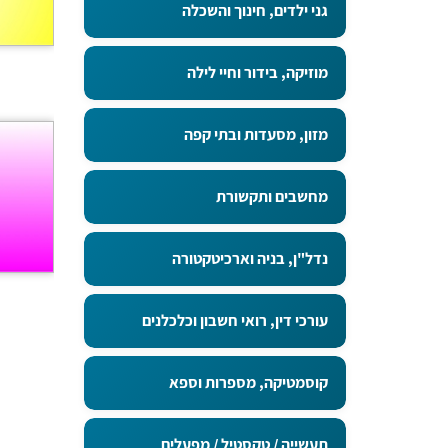
גני ילדים, חינוך והשכלה
מוזיקה, בידור וחיי לילה
מזון, מסעדות ובתי קפה
מחשבים ותקשורת
נדל"ן, בניה וארכיטקטורה
עורכי דין, רואי חשבון וכלכלנים
קוסמטיקה, מספרות וספא
תעשייה / טקסטיל / מפעלים