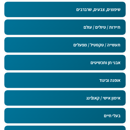
מדבקות בגודל 9x5 ס"מ
שיפוצים, צבעים, שרברבים
תיירות / טיולים / עולם
תעשייה / טקסטיל / מפעלים
אבני חן ותכשיטים
אופנה וביגוד
אימון אישי / קאוצ`ינג
בעלי חיים