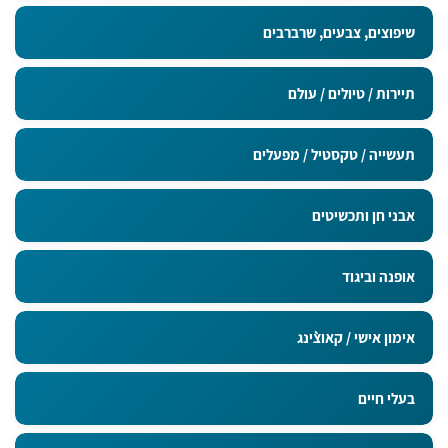
מדבקות בגודל 9x5 ס"מ
שיפוצים, צבעים, שרברבים
תיירות / טיולים / עולם
תעשייה / טקסטיל / מפעלים
אבני חן ותכשיטים
אופנה וביגוד
אימון אישי / קאוצ`ינג
בעלי חיים