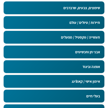
מדבקות בגודל 9x5 ס"מ
שיפוצים, צבעים, שרברבים
תיירות / טיולים / עולם
תעשייה / טקסטיל / מפעלים
אבני חן ותכשיטים
אופנה וביגוד
אימון אישי / קאוצ`ינג
בעלי חיים