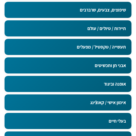
מדבקות בגודל 9x5 ס"מ
שיפוצים, צבעים, שרברבים
תיירות / טיולים / עולם
תעשייה / טקסטיל / מפעלים
אבני חן ותכשיטים
אופנה וביגוד
אימון אישי / קאוצ`ינג
בעלי חיים