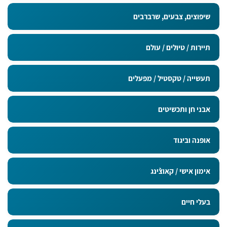
מדבקות בגודל 9x5 ס"מ
שיפוצים, צבעים, שרברבים
תיירות / טיולים / עולם
תעשייה / טקסטיל / מפעלים
אבני חן ותכשיטים
אופנה וביגוד
אימון אישי / קאוצ`ינג
בעלי חיים