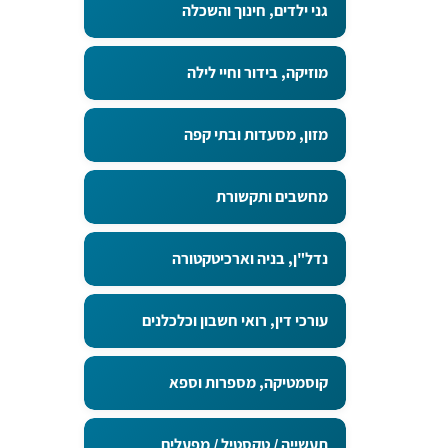
גני ילדים, חינוך והשכלה
מוזיקה, בידור וחיי לילה
מזון, מסעדות ובתי קפה
מחשבים ותקשורת
נדל"ן, בניה וארכיטקטורה
עורכי דין, רואי חשבון וכלכלנים
קוסמטיקה, מספרות וספא
תעשייה / טקסטיל / מפעלים