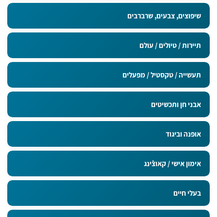
מדבקות בגודל 9x5 ס"מ
שיפוצים, צבעים, שרברבים
תיירות / טיולים / עולם
תעשייה / טקסטיל / מפעלים
אבני חן ותכשיטים
אופנה וביגוד
אימון אישי / קאוצ`ינג
בעלי חיים