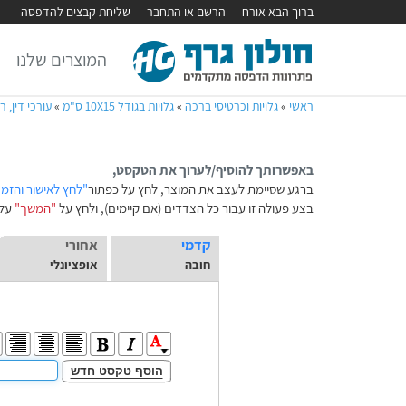
ברוך הבא אורח
הרשם או התחבר
שליחת קבצים להדפסה
המוצרים שלנו
ראשי
»
גלויות וכרטיסי ברכה
»
גלויות בגודל 10X15 ס"מ
»
עורכי דין, ר
באפשרותך להוסיף/לערוך את הטקסט,
ברגע שסיימת לעצב את המוצר, לחץ על כפתור
"לחץ לאישור והזמ
בצע פעולה זו עבור כל הצדדים (אם קיימים), ולחץ על
"המשך"
על 
קדמי
אחורי
חובה
אופציונלי