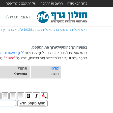
ברוך הבא אורח
הרשם או התחבר
שליחת קבצים להדפסה
המוצרים שלנו
ראשי
»
גלויות וכרטיסי ברכה
»
גלויות בגודל 10X15 ס"מ
»
עורכי דין, ר
באפשרותך להוסיף/לערוך את הטקסט,
ברגע שסיימת לעצב את המוצר, לחץ על כפתור
"לחץ לאישור והזמ
בצע פעולה זו עבור כל הצדדים (אם קיימים), ולחץ על
"המשך"
על 
קדמי
אחורי
חובה
אופציונלי